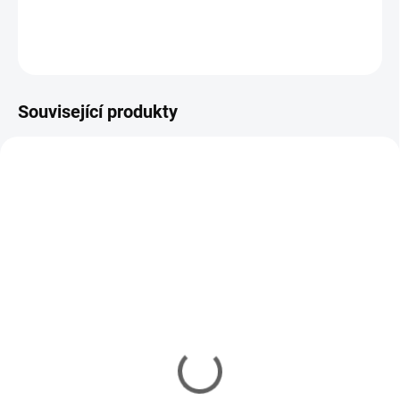
DETAILNÍ INFORMACE
ZEPTAT SE
Související produkty
VYPRODÁNO
OBJEDNÁNO
Vaseline Original
Ochranná fólie na
kosmetická vazelína
tetování 10 ks
100ml
79 Kč
od
89 Kč
Detail