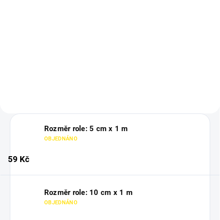
Detail
Ochranná folie na tetování
poskytuje spolehlivou ochranu
Vaseline Original je vazelína se
čerstvých tetování před
širokým spektrem využití.
bakteriemi a nečistotami. Díky
Hydratuje a zklidňuje suchou a
možnosti napojení jednotlivých
podrážděnou pokožku. Lze ji
dílů je vhodná pro zakrytí...
využít jak při péči o čerstvé
tetování, tak při tetování...
Rozměr role: 5 cm x 1 m
OBJEDNÁNO
59 Kč
Rozměr role: 10 cm x 1 m
OBJEDNÁNO