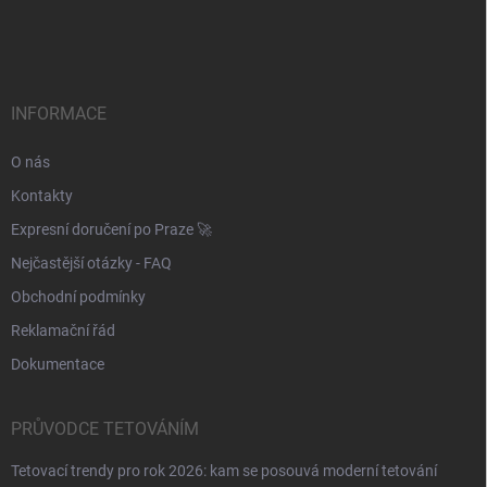
á
p
a
t
í
INFORMACE
O nás
Kontakty
Expresní doručení po Praze 🚀
Nejčastější otázky - FAQ
Obchodní podmínky
Reklamační řád
Dokumentace
PRŮVODCE TETOVÁNÍM
Tetovací trendy pro rok 2026: kam se posouvá moderní tetování