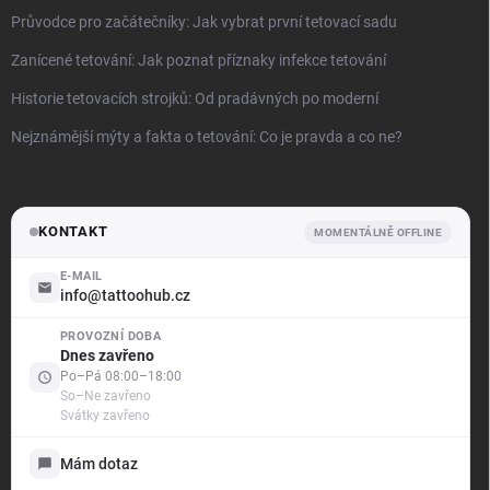
Průvodce pro začátečníky: Jak vybrat první tetovací sadu
Zanícené tetování: Jak poznat příznaky infekce tetování
Historie tetovacích strojků: Od pradávných po moderní
Nejznámější mýty a fakta o tetování: Co je pravda a co ne?
KONTAKT
MOMENTÁLNĚ OFFLINE
E-MAIL
info@tattoohub.cz
PROVOZNÍ DOBA
.support
Dnes zavřeno
Offline — odpovíme brzy
Po–Pá 08:00–18:00
So–Ne zavřeno
Svátky zavřeno
Dobrý den! Jak vám mohu pomoci?
Jsme tu pro vás — poradíme s objednávkou i produkty,
Mám dotaz
vyřídíme reklamaci a ukážeme vám stav vašich případů.
Vyberte si níže, s čím vám můžeme pomoci: