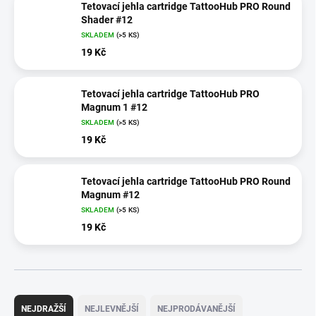
Tetovací jehla cartridge TattooHub PRO Round
Shader #12
SKLADEM
(>5 KS)
19 Kč
Tetovací jehla cartridge TattooHub PRO
Magnum 1 #12
SKLADEM
(>5 KS)
19 Kč
Tetovací jehla cartridge TattooHub PRO Round
Magnum #12
SKLADEM
(>5 KS)
19 Kč
Ř
a
NEJDRAŽŠÍ
NEJLEVNĚJŠÍ
NEJPRODÁVANĚJŠÍ