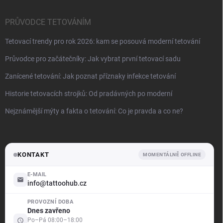
PRŮVODCE TETOVÁNÍM
Tetovací trendy pro rok 2026: kam se posouvá moderní tetování
Průvodce pro začátečníky: Jak vybrat první tetovací sadu
Zanícené tetování: Jak poznat příznaky infekce tetování
Historie tetovacích strojků: Od pradávných po moderní
Nejznámější mýty a fakta o tetování: Co je pravda a co ne?
KONTAKT
MOMENTÁLNĚ OFFLINE
E-MAIL
info@tattoohub.cz
PROVOZNÍ DOBA
.support
Dnes zavřeno
Offline — odpovíme brzy
Po–Pá 08:00–18:00