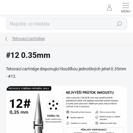
Přejít
na
obsah
Hledat
Tetovací cartridge
#12 0.35mm
Tetovací cartridge disponující tloušťkou jednotlivých jehel 0.35mm
- #12.