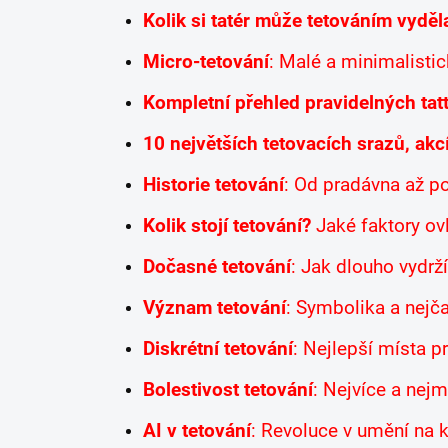
Kolik si tatér může tetováním vyděl
Micro-tetování
: Malé a minimalist
Kompletní přehled pravidelných tat
10 největších tetovacích srazů, akc
Historie tetování
: Od pradávna až p
Kolik stojí tetování?
Jaké faktory ovl
Dočasné tetování
: Jak dlouho vydrž
Význam tetování
: Symbolika a nejča
Diskrétní tetování
: Nejlepší místa 
Bolestivost tetování
: Nejvíce a nej
AI v tetování
: Revoluce v umění na k