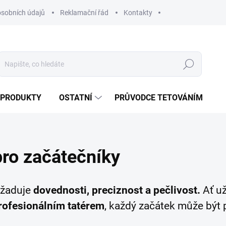
sobních údajů
Reklamační řád
Kontakty
Hledat
 PRODUKTY
OSTATNÍ
PRŮVODCE TETOVÁNÍM
ro začátečníky
vyžaduje
dovednosti, preciznost a pečlivost.
Ať už
rofesionálním tatérem
, každý začátek může být 