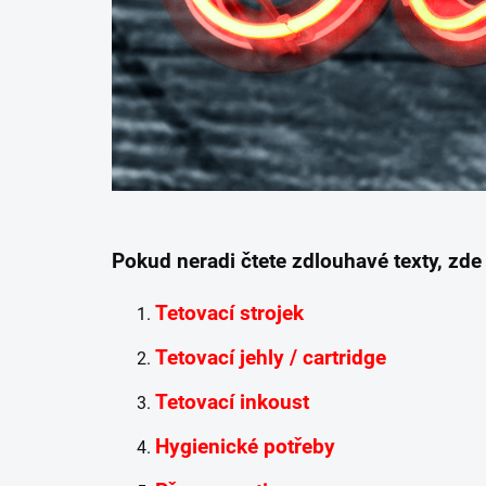
Pokud neradi čtete zdlouhavé texty, zd
Tetovací strojek
Tetovací jehly / cartridge
Tetovací inkoust
Hygienické potřeby