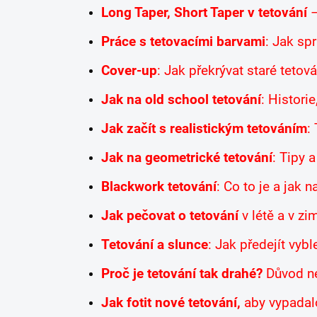
Long Taper, Short Taper v tetování
–
Práce s tetovacími barvami
: Jak sp
Cover-up
: Jak překrývat staré teto
Jak na old school tetování
: Histori
Jak začít s realistickým tetováním
:
Jak na geometrické tetování
: Tipy 
Blackwork tetování
: Co to je a jak n
Jak pečovat o tetování
v létě a v zi
Tetování a slunce
: Jak předejít vyb
Proč je tetování tak drahé?
Důvod ne
Jak fotit nové tetování,
aby vypadalo