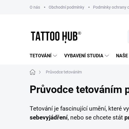
Přejít
O nás
Obchodní podmínky
Podmínky ochrany o
na
obsah
TETOVÁNÍ
VYBAVENÍ STUDIA
NAŠE
Domů
Průvodce tetováním
Průvodce tetováním p
Tetování je fascinující umění, které 
sebevyjádření
, nebo se chcete stát
p