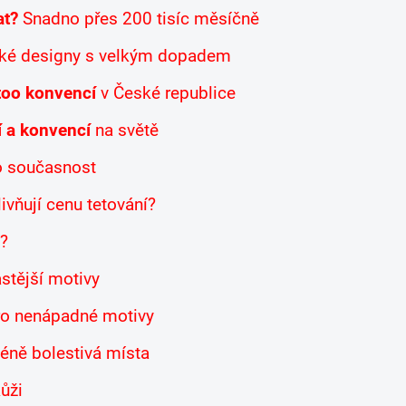
at?
Snadno přes 200 tisíc měsíčně
ické designy s velkým dopadem
too konvencí
v České republice
í a konvencí
na světě
o současnost
ivňují cenu tetování?
í?
stější motivy
pro nenápadné motivy
méně bolestivá místa
ůži