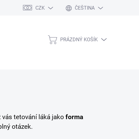
CZK
ČEŠTINA
PRÁZDNÝ KOŠÍK
NÁKUPNÍ
KOŠÍK
 vás tetování láká jako
forma
plný otázek.