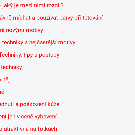
 jaký je mezi nimi rozdíl?
rávně míchat a používat barvy při tetování
vání novými motivy
e, techniky a nejčastější motivy
 Techniky, tipy a postupy
a techniky
a něj
mě
lednutí a poškození kůže
ní jen v ceně vybavení
 atraktivně na fotkách