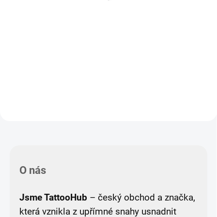
Do košíku
Detail
Bezdrátový tetovací strojek
TattooHub Stinger V2 s
Tetovací cartridge TattooHub
rozsahem napětí 4-12V, až 12000
PRO Round Liner jsou univerzální
otáčkami, tělem z leteckého
prémiové tetovací jehly. Vynikají
hliníku, OLED displejem, výdrží až
především jehlami z chirurgické
5 hodin na jedno nabití, navíc...
oceli nejvyšší kvality, díky které
dosahují...
O nás
Jsme TattooHub
– český obchod a značka,
která vznikla z upřímné snahy usnadnit