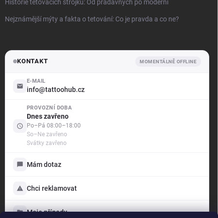
Historie tetovacích strojků: Od pradávných po moderní
Nejznámější mýty a fakta o tetování: Co je pravda a co ne?
KONTAKT
MOMENTÁLNĚ OFFLINE
E-MAIL
info@tattoohub.cz
PROVOZNÍ DOBA
.support
Dnes zavřeno
Offline — odpovíme brzy
Po–Pá 08:00–18:00
So–Ne zavřeno
Svátky zavřeno
Dobrý den! Jak vám mohu pomoci?
Jsme tu pro vás — poradíme s objednávkou i produkty,
Mám dotaz
vyřídíme reklamaci a ukážeme vám stav vašich případů.
Vyberte si níže, s čím vám můžeme pomoci:
Chci reklamovat
Mám dotaz
Napište nám, rádi poradíme
Moje případy