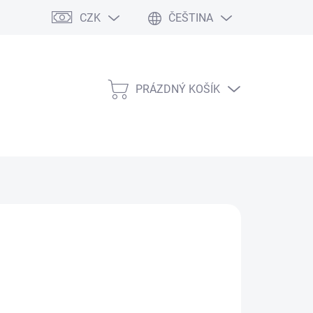
CZK
ČEŠTINA
PRÁZDNÝ KOŠÍK
NÁKUPNÍ
KOŠÍK
Přidat do košíku