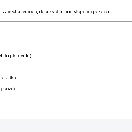
že zanechá jemnou, dobře viditelnou stopu na pokožce.
et do pigmentu)
epořádku
 použití