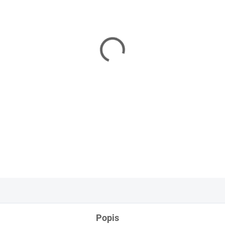
Mapping String
je nepostrada
který chce dosáhnout maximál
předbarvená nit umožňuje ry
složitého měření.
DETAILNÍ INFORMACE
ZEPTAT SE
Popis