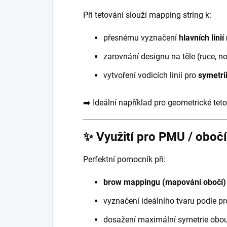
Při tetování slouží mapping string k:
přesnému vyznačení
hlavních linií
zarovnání designu na těle (ruce, n
vytvoření vodicích linií pro
symetri
➡️ Ideální například pro geometrické tet
✨ Využití pro PMU / obočí
Perfektní pomocník při:
brow mappingu (mapování obočí)
vyznačení ideálního tvaru podle pr
dosažení maximální symetrie obo