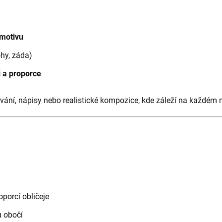
 motivu
ohy, záda)
i a proporce
ování, nápisy nebo realistické kompozice, kde záleží na každém 
oporcí obličeje
u obočí