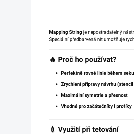
Mapping String
je nepostradatelný nástr
Speciální předbarvená nit umožňuje ryc
🔥 Proč ho používat?
Perfektně rovné linie během sek
Zrychlení přípravy návrhu (stencil
Maximální symetrie a přesnost
Vhodné pro začátečníky i profíky
💉 Využití při tetování