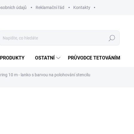
sobních údajů
Reklamační řád
Kontakty
Hledat
 PRODUKTY
OSTATNÍ
PRŮVODCE TETOVÁNÍM
ring 10 m - lanko s barvou na polohování stencilu
79 Kč
Měrná
SKLADEM
(>5 KS)
cena:
MOŽNOSTI DORUČENÍ
−
+