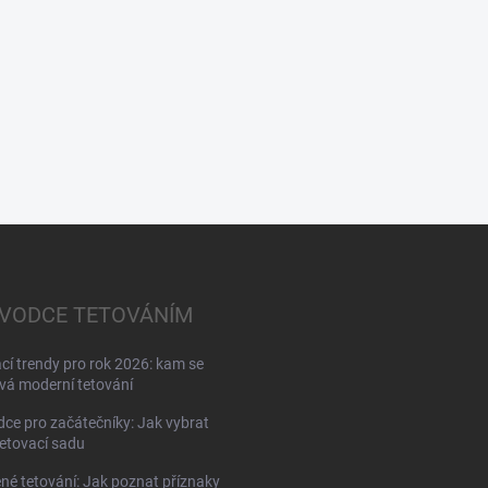
VODCE TETOVÁNÍM
cí trendy pro rok 2026: kam se
á moderní tetování
ce pro začátečníky: Jak vybrat
tetovací sadu
né tetování: Jak poznat příznaky