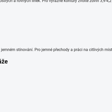
 ostrých a rovných linek. Pro výrazné kontury zvolte zdvih 3,9-4,
při jemném stínování. Pro jemné přechody a práci na citlivých mís
áže