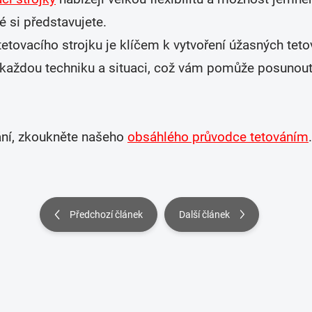
 si představujete.
etovacího strojku je klíčem k vytvoření úžasných tet
 každou techniku a situaci, což vám pomůže posunou
ání, zkoukněte našeho
obsáhlého průvodce tetováním
.
Předchozí článek
Další článek