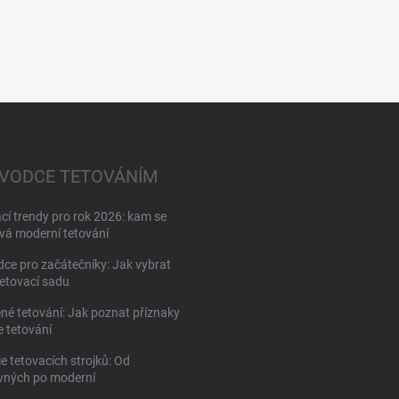
VODCE TETOVÁNÍM
cí trendy pro rok 2026: kam se
á moderní tetování
ce pro začátečníky: Jak vybrat
tetovací sadu
né tetování: Jak poznat příznaky
e tetování
ie tetovacích strojků: Od
vných po moderní