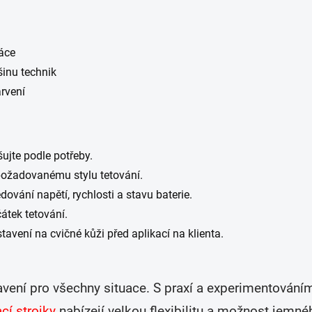
ráce
šinu technik
arvení
ujte podle potřeby.
 požadovanému stylu tetování.
edování napětí, rychlosti a stavu baterie.
átek tetování.
vení na cvičné kůži před aplikací na klienta.
tavení pro všechny situace. S praxí a experimentování
cí strojky
nabízejí velkou flexibilitu a možnost jemn