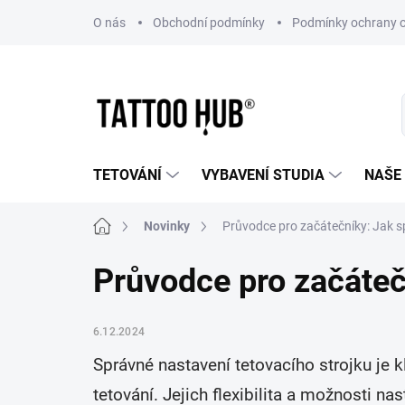
Přejít
O nás
Obchodní podmínky
Podmínky ochrany o
na
obsah
TETOVÁNÍ
VYBAVENÍ STUDIA
NAŠE
Domů
Novinky
Průvodce pro začátečníky: Jak sp
Průvodce pro začátečn
6.12.2024
Správné nastavení tetovacího strojku je kl
tetování. Jejich flexibilita a možnosti 