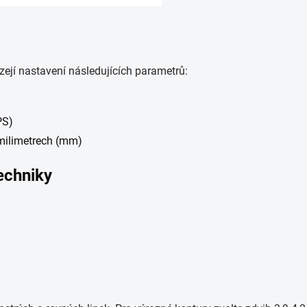
ejí nastavení následujících parametrů:
PS)
 milimetrech (mm)
echniky