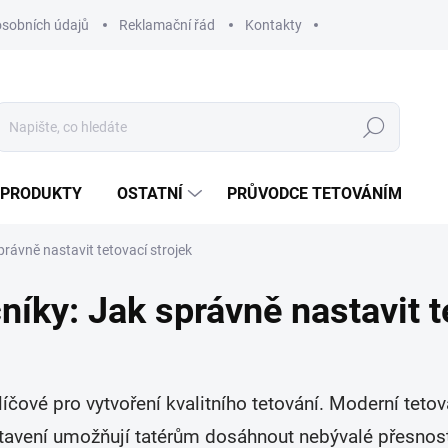
sobních údajů
Reklamační řád
Kontakty
Hledat
 PRODUKTY
OSTATNÍ
PRŮVODCE TETOVÁNÍM
rávně nastavit tetovací strojek
íky: Jak správně nastavit t
íčové pro vytvoření kvalitního tetování. Moderní tetov
nastavení umožňují tatérům dosáhnout nebývalé přesnos