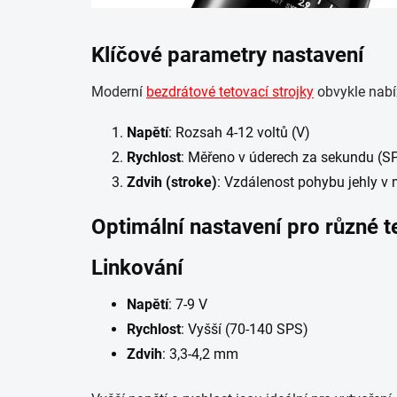
Klíčové parametry nastavení
Moderní
bezdrátové tetovací strojky
obvykle nabíz
Napětí
: Rozsah 4-12 voltů (V)
Rychlost
: Měřeno v úderech za sekundu (S
Zdvih (stroke)
: Vzdálenost pohybu jehly v
Optimální nastavení pro různé t
Linkování
Napětí
: 7-9 V
Rychlost
: Vyšší (70-140 SPS)
Zdvih
: 3,3-4,2 mm