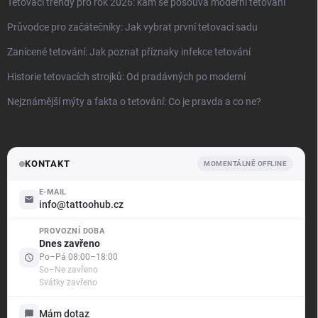
Tetovací trendy pro rok 2026: kam se posouvá moderní tetování
Průvodce pro začátečníky: Jak vybrat první tetovací sadu
Zanícené tetování: Jak poznat příznaky infekce tetování
Historie tetovacích strojků: Od pradávných po moderní
Nejznámější mýty a fakta o tetování: Co je pravda a co ne?
KONTAKT
MOMENTÁLNĚ OFFLINE
E-MAIL
info@tattoohub.cz
PROVOZNÍ DOBA
.support
Dnes zavřeno
Offline — odpovíme brzy
Po–Pá 08:00–18:00
So–Ne zavřeno
Svátky zavřeno
Dobrý den! Jak vám mohu pomoci?
Jsme tu pro vás — poradíme s objednávkou i produkty,
Mám dotaz
vyřídíme reklamaci a ukážeme vám stav vašich případů.