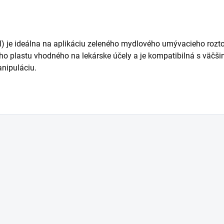
 je ideálna na aplikáciu zeleného mydlového umývacieho roztok
ho plastu vhodného na lekárske účely a je kompatibilná s väčši
nipuláciu.