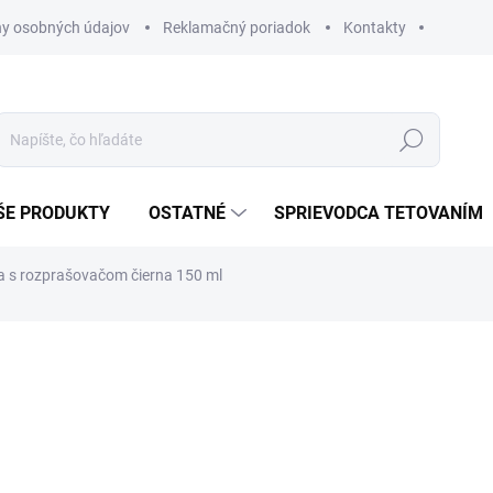
y osobných údajov
Reklamačný poriadok
Kontakty
Hľadať
ŠE PRODUKTY
OSTATNÉ
SPRIEVODCA TETOVANÍM
a s rozprašovačom čierna 150 ml
€1.90
Jednotková
SKLADEM
(>5 KS)
cena:
MOŽNOSTI DORUČENIA
−
+