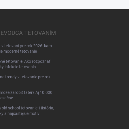
IEVODCA TETOVANÍM
 v tetovaní pre rok 2026: kam
e moderné tetovanie
né tetovanie: Ako rozpoznať
ky infekcie tetovania
ne trendy v tetovanie pre rok
môže zarobiť tatér? Aj 10.000
esačne
 old school tetovanie: História,
ky a najčastejšie motív