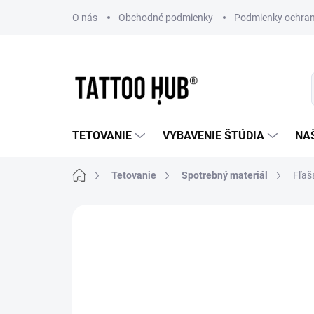
Prejsť
O nás
Obchodné podmienky
Podmienky ochran
na
obsah
TETOVANIE
VYBAVENIE ŠTÚDIA
NA
Domov
Tetovanie
Spotrebný materiál
Fľaš