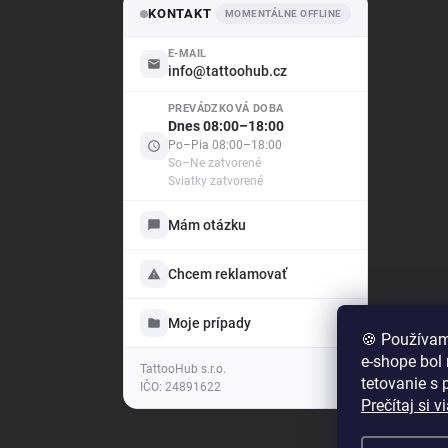
KONTAKT
MOMENTÁLNE OFFLINE
E-MAIL
info@tattoohub.cz
PREVÁDZKOVÁ DOBA
Dnes 08:00–18:00
Po–Pia 08:00–18:00
So–Ne zatvorené
Sviatky zatvorené
Mám otázku
Chcem reklamovať
Moje prípady
🍪 Používam
e-shope bol
TattooHub s.r.o.
tetovanie s 
IČO: 24891622
Prečítaj si v