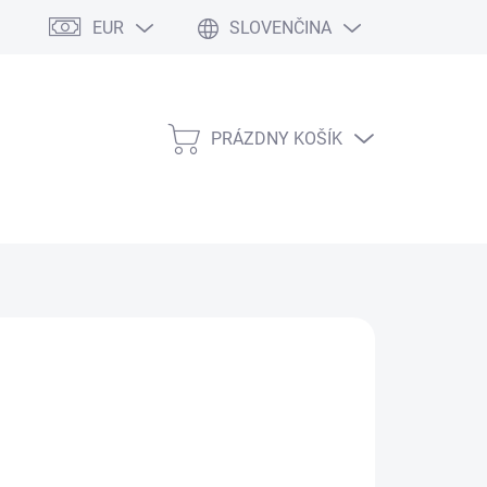
EUR
SLOVENČINA
PRÁZDNY KOŠÍK
NÁKUPNÝ
KOŠÍK
Pridať do košíka