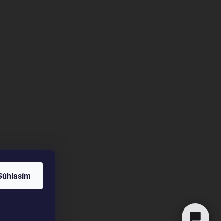
.support
Offline — odpovíme brzy
Dobrý deň! Ako vám môžem pomôcť?
Sme tu pre vás — poradíme s objednávkou aj produktmi,
vybavíme reklamáciu a ukážeme vám stav vašich
prípadov. Vyberte si nižšie, s čím vám môžeme pomôcť:
Mám otázku
Napíšte nám, radi poradíme
Chcem reklamovať
Reklamácia tovaru
Moje prípady
Súhlasím
Prehľad otázok a reklamácií