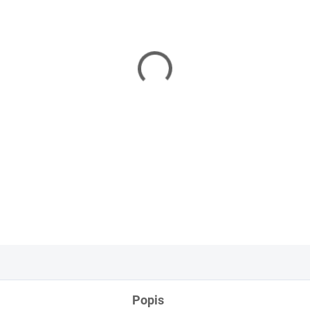
Plastová fľaša s rozprašovač
mydlového umývacieho roztoku
DETAILNÉ INFORMÁCIE
OPÝTAŤ SA
Popis