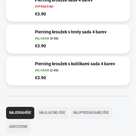
VYPRODÁNO
€3.90
Piercing kroužek s hroty sada 4 barev
SKLADEM
(3 KS)
€3.90
Piercing kroužek s kuličkami sada 4 barev
SKLADEM
(2 KS)
€3.90
R
a
NAJDRAHŠIE
NAJLACNEJŠIE
NAJPREDÁVANEJŠIE
d
e
ABECEDNE
n