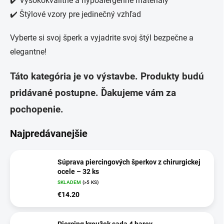
✔️ Vysokokvalitné a hypoalergénne materiály
✔️ Štýlové vzory pre jedinečný vzhľad
Vyberte si svoj šperk a vyjadrite svoj štýl bezpečne a
elegantne!
Táto kategória je vo výstavbe. Produkty budú
pridávané postupne. Ďakujeme vám za
pochopenie.
Najpredávanejšie
Súprava piercingových šperkov z chirurgickej
ocele – 32 ks
SKLADEM
(>5 KS)
€14.20
Piercing kroužek sada 4 barev