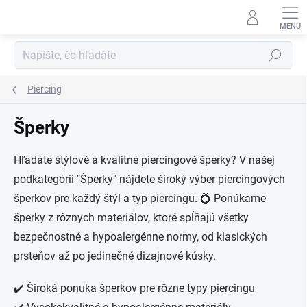
Prejsť
na
obsah
Hľadať
Piercing
Šperky
Hľadáte štýlové a kvalitné piercingové šperky? V našej
podkategórii "Šperky" nájdete široký výber piercingových
šperkov pre každý štýl a typ piercingu. 💍 Ponúkame
šperky z rôznych materiálov, ktoré spĺňajú všetky
bezpečnostné a hypoalergénne normy, od klasických
prsteňov až po jedinečné dizajnové kúsky.
✔️ Široká ponuka šperkov pre rôzne typy piercingu