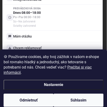
.support
PREVÁDZKOVÁ DOBA
Offline — odpovíme brzy
Dnes 08:00–18:00
Po–Pia 08:00–18:00
So–Ne zatvorené
Dobrý deň! Ako vám môžem pomôcť?
Sviatky zatvorené
Sme tu pre vás — poradíme s objednávkou aj produktmi,
vybavíme reklamáciu a ukážeme vám stav vašich
Mám otázku
prípadov. Vyberte si nižšie, s čím vám môžeme pomôcť:
Mám otázku
Chcem reklamovať
Napíšte nám, radi poradíme
🍪 Používame cookies, aby tvoj zážitok v našom e-shope
Moje prípady
bol rovnako hladký a jednoduchý, ako tetovanie s
Chcem reklamovať
potrebami od nás. Chceš vedieť viac?
Prečítaj si viac
Reklamácia tovaru
TattooHub s.r.o.
informácií
.
IČO: 24891622
Moje prípady
Prehľad otázok a reklamácií
Nastavenie
Copyright 2026
TattooHub
. Všetky práva vyhradené.
Odmietnuť
Súhlasím
Vytvoril Shoptet