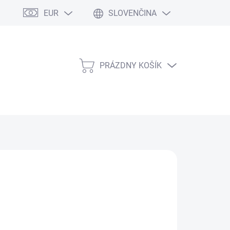
EUR
SLOVENČINA
PRÁZDNY KOŠÍK
NÁKUPNÝ
KOŠÍK
Pridať do košíka