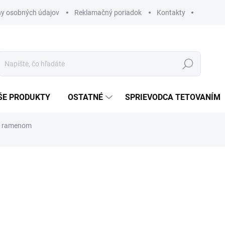
y osobných údajov
Reklamačný poriadok
Kontakty
Hľadať
ŠE PRODUKTY
OSTATNÉ
SPRIEVODCA TETOVANÍM
ým ramenom
€19.40
Jednotková
SKLADEM
(5 KS)
cena:
MOŽNOSTI DORUČENIA
−
+