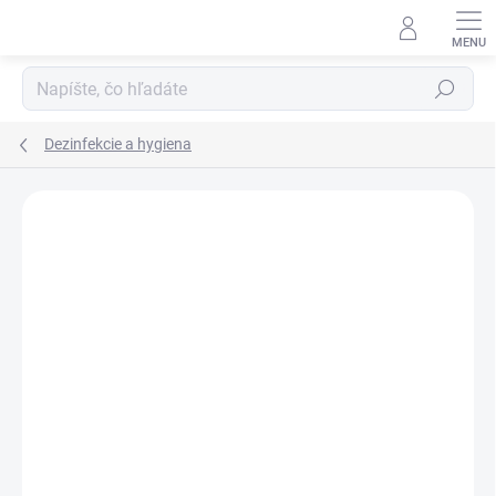
Prejsť
na
obsah
Hľadať
Dezinfekcie a hygiena
VEGAN🌱