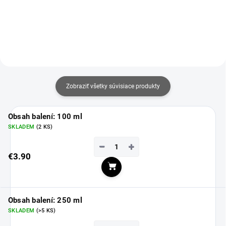
podráždenú pokožku. Môže sa
dezinfekcii na očistenie pokožky
používať na starostlivosť o
pred tetovaním alebo piercingom.
čerstvé tetovanie aj na samotné...
Balenie obsahuje 100...
Zobraziť všetky súvisiace produkty
Obsah balení: 100 ml
SKLADEM
(2 KS)
−
+
€3.90
Do košíka
Obsah balení: 250 ml
SKLADEM
(>5 KS)