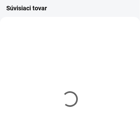
Súvisiaci tovar
VYPRODÁNO
VYPRODÁNO
Vaseline Original
Dezinfekčné tampóny na
kozmetická vazelína
dezinfekciu pokožky 100
100ml
ks
€3.50
€2.60
Detail
Detail
Vaseline Original je vazelína so
Jednorazové tampóny napustené
širokým spektrom použitia.
dezinfekciou sú ideálnou
Hydratuje a upokojuje suchú a
alternatívou k bežnej tekutej