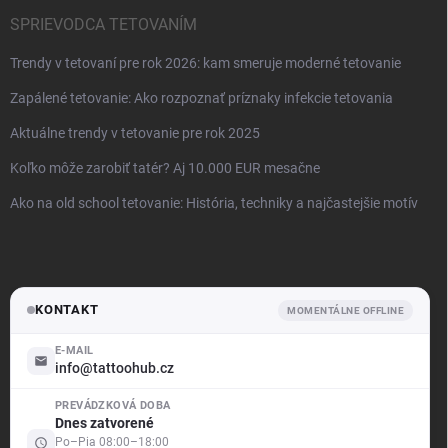
SPRIEVODCA TETOVANÍM
Trendy v tetovaní pre rok 2026: kam smeruje moderné tetovanie
Zapálené tetovanie: Ako rozpoznať príznaky infekcie tetovania
Aktuálne trendy v tetovanie pre rok 2025
Koľko môže zarobiť tatér? Aj 10.000 EUR mesačne
Ako na old school tetovanie: História, techniky a najčastejšie motív
KONTAKT
MOMENTÁLNE OFFLINE
E-MAIL
info@tattoohub.cz
.support
PREVÁDZKOVÁ DOBA
Offline — odpovíme brzy
Dnes zatvorené
Po–Pia 08:00–18:00