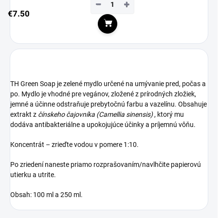
−
+
€7.50
Do košíka
TH Green Soap je zelené mydlo určené na umývanie pred, počas a
po. Mydlo je vhodné pre vegánov, zložené z prírodných zložiek,
jemné a účinne odstraňuje prebytočnú farbu a vazelínu. Obsahuje
extrakt z
čínskeho čajovníka
(
Camellia sinensis)
, ktorý mu
dodáva antibakteriálne a upokojujúce účinky a príjemnú vôňu.
Koncentrát – zrieďte vodou v pomere 1:10.
Po zriedení naneste priamo rozprašovaním/navlhčite papierovú
utierku a utrite.
Obsah: 100 ml a 250 ml.