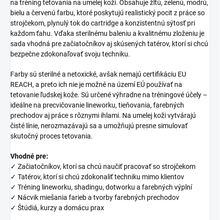
na tréning tetovania na umelej koži. Obsahuje žltú, zelenú, modrú,
bielu a červenú farbu, ktoré poskytujú realistický pocit z práce so
strojčekom, plynulý tok do cartridge a konzistentnú sýtosť pri
každom ťahu. Vďaka sterilnému baleniu a kvalitnému zloženiu je
sada vhodná pre začiatočníkov aj skúsených tatérov, ktorí si chcú
bezpečne zdokonaľovať svoju techniku.
Farby sú sterilné a netoxické, avšak nemajú certifikáciu EU
REACH, a preto ich nie je možné na území EÚ používať na
tetovanie ľudskej kože. Sú určené výhradne na tréningové účely –
ideálne na precvičovanie lineworku, tieňovania, farebných
prechodov aj práce s rôznymi ihlami. Na umelej koži vytvárajú
čisté línie, nerozmazávajú sa a umožňujú presne simulovať
skutočný proces tetovania.
Vhodné pre:
✓ Začiatočníkov, ktorí sa chcú naučiť pracovať so strojčekom
✓ Tatérov, ktorí si chcú zdokonaliť techniku mimo klientov
✓ Tréning lineworku, shadingu, dotworku a farebných výplní
✓ Nácvik miešania farieb a tvorby farebných prechodov
✓ Štúdiá, kurzy a domácu prax