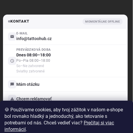
KONTAKT
MOMENTÁLNE OFFLINE
E-MAIL
info@tattoohub.cz
.support
PREVÁDZKOVÁ DOBA
Offline — odpovíme brzy
Dnes 08:00–18:00
Po–Pia 08:00–18:00
So–Ne zatvorené
Dobrý deň! Ako vám môžem pomôcť?
Sviatky zatvorené
Sme tu pre vás — poradíme s objednávkou aj produktmi,
vybavíme reklamáciu a ukážeme vám stav vašich
Mám otázku
prípadov. Vyberte si nižšie, s čím vám môžeme pomôcť:
Mám otázku
Chcem reklamovať
Napíšte nám, radi poradíme
🍪 Používame cookies, aby tvoj zážitok v našom e-shope
Moje prípady
bol rovnako hladký a jednoduchý, ako tetovanie s
Chcem reklamovať
potrebami od nás. Chceš vedieť viac?
Prečítaj si viac
Reklamácia tovaru
TattooHub s.r.o.
informácií
.
IČO: 24891622