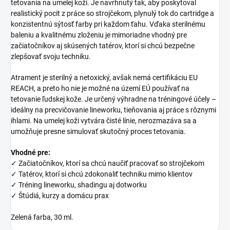
tetovania na umelej koži. Je navrhnutý tak, aby poskytoval
realistický pocit z práce so strojčekom, plynulý tok do cartridge a
konzistentnú sýtosť farby pri každom ťahu. Vďaka sterilnému
baleniu a kvalitnému zloženiu je mimoriadne vhodný pre
začiatočníkov aj skúsených tatérov, ktorí si chcú bezpečne
zlepšovať svoju techniku.
Atrament je sterilný a netoxický, avšak nemá certifikáciu EU
REACH, a preto ho nie je možné na území EÚ používať na
tetovanie ľudskej kože. Je určený výhradne na tréningové účely –
ideálny na precvičovanie lineworku, tieňovania aj práce s rôznymi
ihlami. Na umelej koži vytvára čisté línie, nerozmazáva sa a
umožňuje presne simulovať skutočný proces tetovania.
Vhodné pre:
✓ Začiatočníkov, ktorí sa chcú naučiť pracovať so strojčekom
✓ Tatérov, ktorí si chcú zdokonaliť techniku mimo klientov
✓ Tréning lineworku, shadingu aj dotworku
✓ Štúdiá, kurzy a domácu prax
Zelená farba, 30 ml.