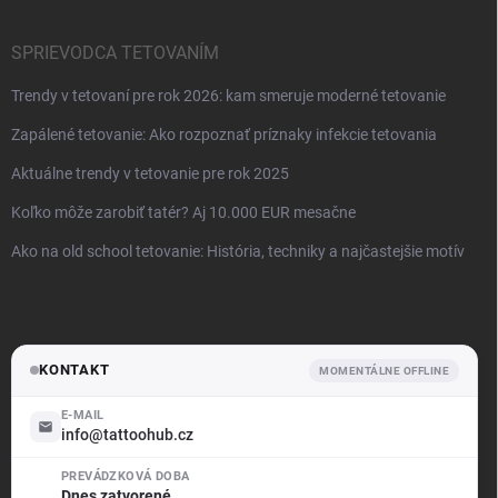
SPRIEVODCA TETOVANÍM
Trendy v tetovaní pre rok 2026: kam smeruje moderné tetovanie
Zapálené tetovanie: Ako rozpoznať príznaky infekcie tetovania
Aktuálne trendy v tetovanie pre rok 2025
Koľko môže zarobiť tatér? Aj 10.000 EUR mesačne
Ako na old school tetovanie: História, techniky a najčastejšie motív
KONTAKT
MOMENTÁLNE OFFLINE
E-MAIL
info@tattoohub.cz
.support
PREVÁDZKOVÁ DOBA
Offline — odpovíme brzy
Dnes zatvorené