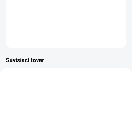
baleniu a kvalitnému zloženiu je mimoriadne vhodný pre
začiatočníkov aj skúsených tatérov, ktorí si chcú bezpečne
zlepšovať svoju techniku.
DETAILNÉ INFORMÁCIE
OPÝTAŤ SA
Súvisiaci tovar
SPLŇUJE EU REACH
SPLŇUJE EU REACH
NAJNIŽŠIA CENA NA
NAJNIŽŠIA CENA NA
TRHU
TRHU
SKLADEM
SKLADEM
(>5 KS)
(>5 KS)
Sada tetovacích
Tetovacia farba Spark