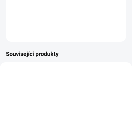
vhodné pro použití na lidskou kůži. Černá - Carbon Black o objemu
30 ml.
DETAILNÍ INFORMACE
ZEPTAT SE
Související produkty
SPLŇUJE EU REACH
SKLADEM
VYPRODÁNO
(>5 KS)
Tetovací strojek
Tetovací inkoust Spark
TattooHub Stinger V2 +
Malta White - Bílá 30 ml