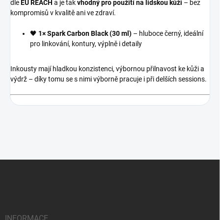
dle
EU REACH
a je tak
vhodný pro použití na lidskou kůži
– bez
kompromisů v kvalitě ani ve zdraví.
🖤
1× Spark Carbon Black (30 ml)
– hluboce černý, ideální
pro linkování, kontury, výplně i detaily
Inkousty mají hladkou konzistenci, výbornou přilnavost ke kůži a
výdrž – díky tomu se s nimi výborně pracuje i při delších sessions.
Z
á
p
a
t
í
INFORMACE