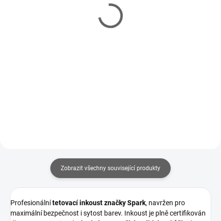
základní sada
289 Kč
3 790 Kč
Do košíku
Detail
Kvalitní tetovací inkoust značky
Bezdrátový tetovací strojek
Spark s certifikací EU REACH -
TattooHub Stinger V2 s výkonem
vhodné pro použití na lidskou
4-12V, OLED displejem a výdrží až
kůži. Bílá - Malta White o objemu
5 hodin práce na jedno nabití.
30 ml.
Navíc v balení se dvěma
bateriemi. Ideální pro...
Zobrazit všechny související produkty
Profesionální
tetovací inkoust značky Spark
, navržen pro
maximální bezpečnost i sytost barev. Inkoust je plně certifikován