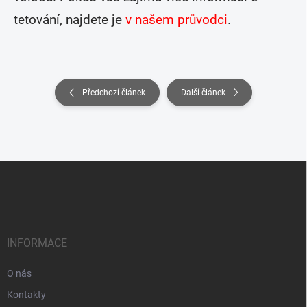
tetování, najdete je
v našem průvodci
.
Předchozí článek
Další článek
Z
á
p
a
t
í
INFORMACE
O nás
Kontakty