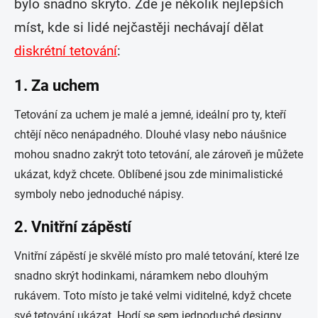
bylo snadno skryto. Zde je několik nejlepších
míst, kde si lidé nejčastěji nechávají dělat
diskrétní tetování
:
1.
Za uchem
Tetování za uchem je malé a jemné, ideální pro ty, kteří
chtějí něco nenápadného. Dlouhé vlasy nebo náušnice
mohou snadno zakrýt toto tetování, ale zároveň je můžete
ukázat, když chcete. Oblíbené jsou zde minimalistické
symboly nebo jednoduché nápisy.
2.
Vnitřní zápěstí
Vnitřní zápěstí je skvělé místo pro malé tetování, které lze
snadno skrýt hodinkami, náramkem nebo dlouhým
rukávem. Toto místo je také velmi viditelné, když chcete
své tetování ukázat. Hodí se sem jednoduché designy,