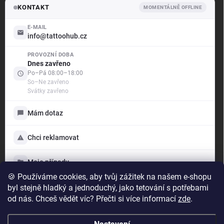
KONTAKT
MOMENTÁLNĚ OFFLINE
E-MAIL
info@tattoohub.cz
PROVOZNÍ DOBA
.support
Dnes zavřeno
Offline — odpovíme brzy
Po–Pá 08:00–18:00
So–Ne zavřeno
Svátky zavřeno
Dobrý den! Jak vám mohu pomoci?
Jsme tu pro vás — poradíme s objednávkou i produkty,
Mám dotaz
vyřídíme reklamaci a ukážeme vám stav vašich případů.
Vyberte si níže, s čím vám můžeme pomoci:
Chci reklamovat
Mám dotaz
Napište nám, rádi poradíme
Moje případy
🍪 Používáme cookies, aby tvůj zážitek na našem e-shopu
Chci reklamovat
TattooHub s.r.o.
byl stejně hladký a jednoduchý, jako tetování s potřebami
Reklamace zboží
IČO: 24891622
od nás. Chceš vědět víc? Přečti si více informací
zde
.
Moje případy
Přehled dotazů a reklamací