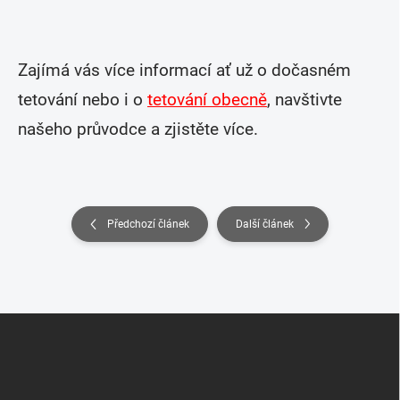
Zajímá vás více informací ať už o dočasném
tetování nebo i o
tetování obecně
, navštivte
našeho průvodce a zjistěte více.
Předchozí článek
Další článek
Z
á
p
a