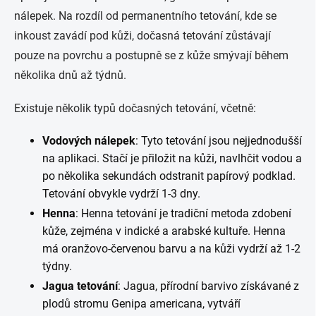
nálepek. Na rozdíl od permanentního tetování, kde se
inkoust zavádí pod kůži, dočasná tetování zůstávají
pouze na povrchu a postupně se z kůže smývají během
několika dnů až týdnů.
Existuje několik typů dočasných tetování, včetně:
Vodových nálepek
: Tyto tetování jsou nejjednodušší
na aplikaci. Stačí je přiložit na kůži, navlhčit vodou a
po několika sekundách odstranit papírový podklad.
Tetování obvykle vydrží 1-3 dny.
Henna
: Henna tetování je tradiční metoda zdobení
kůže, zejména v indické a arabské kultuře. Henna
má oranžovo-červenou barvu a na kůži vydrží až 1-2
týdny.
Jagua tetování
: Jagua, přírodní barvivo získávané z
plodů stromu Genipa americana, vytváří