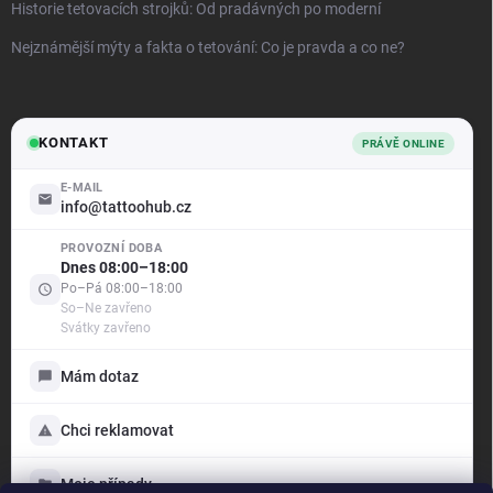
Historie tetovacích strojků: Od pradávných po moderní
Nejznámější mýty a fakta o tetování: Co je pravda a co ne?
KONTAKT
PRÁVĚ ONLINE
E-MAIL
info@tattoohub.cz
PROVOZNÍ DOBA
.support
Dnes 08:00–18:00
Online
Po–Pá 08:00–18:00
So–Ne zavřeno
Svátky zavřeno
Dobrý den! Jak vám mohu pomoci?
Jsme tu pro vás — poradíme s objednávkou i produkty,
Mám dotaz
vyřídíme reklamaci a ukážeme vám stav vašich případů.
Vyberte si níže, s čím vám můžeme pomoci:
Chci reklamovat
Mám dotaz
Napište nám, rádi poradíme
Moje případy