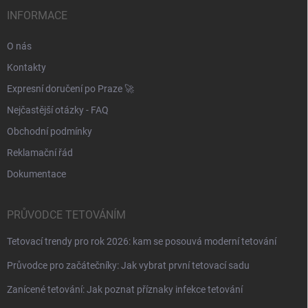
t
í
INFORMACE
O nás
Kontakty
Expresní doručení po Praze 🚀
Nejčastější otázky - FAQ
Obchodní podmínky
Reklamační řád
Dokumentace
PRŮVODCE TETOVÁNÍM
Tetovací trendy pro rok 2026: kam se posouvá moderní tetování
Průvodce pro začátečníky: Jak vybrat první tetovací sadu
Zanícené tetování: Jak poznat příznaky infekce tetování