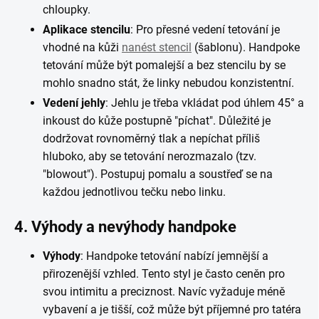
chloupky.
Aplikace stencilu
: Pro přesné vedení tetování je
vhodné na kůži
nanést stencil
(šablonu). Handpoke
tetování může být pomalejší a bez stencilu by se
mohlo snadno stát, že linky nebudou konzistentní.
Vedení jehly
: Jehlu je třeba vkládat pod úhlem 45° a
inkoust do kůže postupně "píchat". Důležité je
dodržovat rovnoměrný tlak a nepíchat příliš
hluboko, aby se tetování nerozmazalo (tzv.
"blowout"). Postupuj pomalu a soustřeď se na
každou jednotlivou tečku nebo linku.
4.
Výhody a nevýhody handpoke
Výhody
: Handpoke tetování nabízí jemnější a
přirozenější vzhled. Tento styl je často ceněn pro
svou intimitu a preciznost. Navíc vyžaduje méně
vybavení a je tišší, což může být příjemné pro tatéra