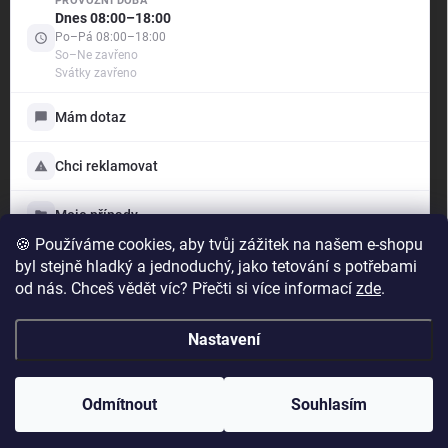
PROVOZNÍ DOBA
.support
Dnes 08:00–18:00
Offline — odpovíme brzy
Po–Pá 08:00–18:00
So–Ne zavřeno
Svátky zavřeno
Dobrý den! Jak vám mohu pomoci?
Jsme tu pro vás — poradíme s objednávkou i produkty,
Mám dotaz
vyřídíme reklamaci a ukážeme vám stav vašich případů.
Vyberte si níže, s čím vám můžeme pomoci:
Chci reklamovat
Mám dotaz
Napište nám, rádi poradíme
Moje případy
🍪 Používáme cookies, aby tvůj zážitek na našem e-shopu
Chci reklamovat
TattooHub s.r.o.
byl stejně hladký a jednoduchý, jako tetování s potřebami
Reklamace zboží
IČO: 24891622
od nás. Chceš vědět víc? Přečti si více informací
zde
.
Moje případy
Přehled dotazů a reklamací
Nastavení
Copyright 2026
TattooHub
. Všechna práva vyhrazena.
Odmítnout
Souhlasím
Vytvořil Shoptet