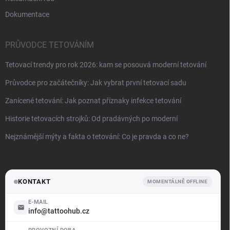
Dokumentace
PRŮVODCE TETOVÁNÍM
Tetovací trendy pro rok 2026: kam se posouvá moderní tetování
Průvodce pro začátečníky: Jak vybrat první tetovací sadu
Zanícené tetování: Jak poznat příznaky infekce tetování
Historie tetovacích strojků: Od pradávných po moderní
Nejznámější mýty a fakta o tetování: Co je pravda a co ne?
KONTAKT
MOMENTÁLNĚ OFFLINE
E-MAIL
info@tattoohub.cz