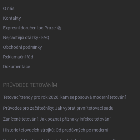
y
O nás
v
ý
Kontakty
p
i
Expresní doručení po Praze 🚀
s
Nejčastější otázky - FAQ
u
Obchodní podmínky
Reklamační řád
Dokumentace
PRŮVODCE TETOVÁNÍM
Tetovací trendy pro rok 2026: kam se posouvá moderní tetování
Průvodce pro začátečníky: Jak vybrat první tetovací sadu
Zanícené tetování: Jak poznat příznaky infekce tetování
Historie tetovacích strojků: Od pradávných po moderní