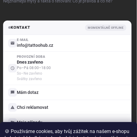
Nejznámější mýty a fakta o tetování: Co je pravda a co ne?
KONTAKT
MOMENTÁLNĚ OFFLINE
E-MAIL
info@tattoohub.cz
PROVOZNÍ DOBA
.support
Dnes zavřeno
Offline — odpovíme brzy
Po–Pá 08:00–18:00
So–Ne zavřeno
Svátky zavřeno
Dobrý den! Jak vám mohu pomoci?
Jsme tu pro vás — poradíme s objednávkou i produkty,
Mám dotaz
vyřídíme reklamaci a ukážeme vám stav vašich případů.
Vyberte si níže, s čím vám můžeme pomoci:
Chci reklamovat
Mám dotaz
Napište nám, rádi poradíme
Moje případy
🍪 Používáme cookies, aby tvůj zážitek na našem e-shopu
Chci reklamovat
TattooHub s.r.o.