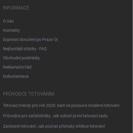
t
í
INFORMACE
O nás
Kontakty
Expresní doručení po Praze 🚀
Nejčastější otázky - FAQ
Obchodní podmínky
Reklamační řád
Dokumentace
PRŮVODCE TETOVÁNÍM
Tetovací trendy pro rok 2026: kam se posouvá moderní tetování
Průvodce pro začátečníky: Jak vybrat první tetovací sadu
Zanícené tetování: Jak poznat příznaky infekce tetování