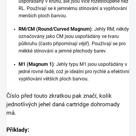
uspořádány v kruhu, ale jsou více rozestoupené než
RL. Používají se k jemnému stínování a vyplňování
menších ploch barvou.
RM/CM (Round/Curved Magnum)
: Jehly RM, někdy
označovány jako CM jsou uspořádány ve tvaru
půlkruhu (často připomínají vějíř). Používají se pro
měkké stínování a jemné přechody barev.
M1 (Magnum 1)
: Jehly typu M1 jsou uspořádány v
jedné rovné řadě, což je ideální pro rychlé a efektivní
vyplňování větších ploch barvou.
Číslo před touto zkratkou pak značí, kolik
jednotlivých jehel daná cartridge dohromady
má.
Příklady: