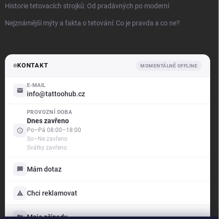
Historie tetovacích strojků: Od pradávných po moderní
Nejznámější mýty a fakta o tetování: Co je pravda a co ne?
KONTAKT
MOMENTÁLNĚ OFFLINE
E-MAIL
info@tattoohub.cz
PROVOZNÍ DOBA
.support
Dnes zavřeno
Offline — odpovíme brzy
Po–Pá 08:00–18:00
So–Ne zavřeno
Svátky zavřeno
Dobrý den! Jak vám mohu pomoci?
Jsme tu pro vás — poradíme s objednávkou i produkty,
Mám dotaz
vyřídíme reklamaci a ukážeme vám stav vašich případů.
Vyberte si níže, s čím vám můžeme pomoci:
Chci reklamovat
Mám dotaz
Napište nám, rádi poradíme
Moje případy