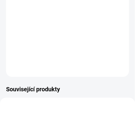
jsou univerzální prémiové tetovací jehly. Vynikají
především jehlami z chirurgické oceli nejvyšší
kvality, díky které dosahují vysoké ostrosti a
jsou více odolné proti ohnutí či ztupení. Kromě
toho disponují skvělým funkčním designem.
Tloušťka jehel 12 - 0.35mm
DETAILNÍ INFORMACE
ZEPTAT SE
Související produkty