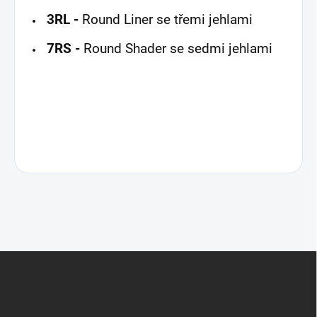
3RL -
Round Liner se třemi jehlami
7RS -
Round Shader se sedmi jehlami
Z
á
p
a