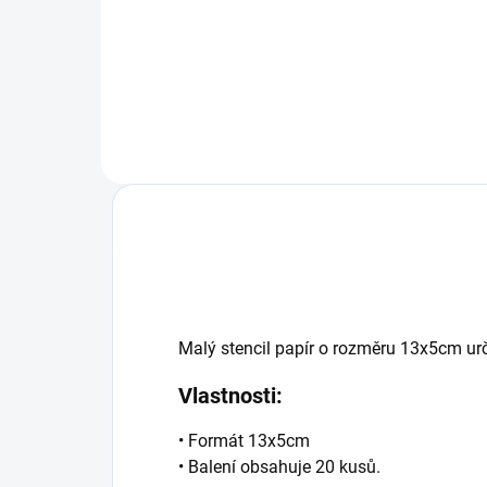
motivy na trhu! Velikost tisku cca
ohe
13x5 cm. Ideální pro handpoke a
tele
umělce, specializující se na malé
pro 
motivy. Rychlý a přesný tisk
foto
stencilů bez...
nat
Malý stencil papír o rozměru 13x5cm urč
Vlastnosti:
• Formát 13x5cm
• Balení obsahuje 20 kusů.