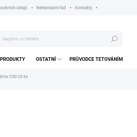
sobních údajů
Reklamační řád
Kontakty
Hledat
 PRODUKTY
OSTATNÍ
PRŮVODCE TETOVÁNÍM
kárnu C50 20 ks
79 Kč
Měrná
SKLADEM
(2 KS)
cena:
MOŽNOSTI DORUČENÍ