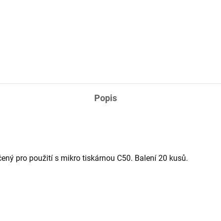
bným ramenem, držákem
Praktické balení regenerační
fonu a pevným klipem. Ideální
masti s vitamíny A a D určená
tetovací studia při práci,
péči o čerstvé tetování a
grafování hotových tetování i
permanentní make-up. Hydrat
áčení obsahu na...
pokožku, podporuje regenerac
pomáhá udržet optimální...
Popis
ený pro použití s mikro tiskárnou C50. Balení 20 kusů.