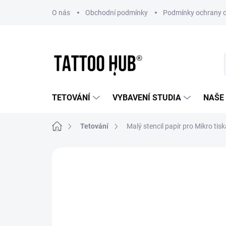
Přejít
O nás
Obchodní podmínky
Podmínky ochrany o
na
obsah
TETOVÁNÍ
VYBAVENÍ STUDIA
NAŠE
Domů
Tetování
Malý stencil papír pro Mikro tis
ZNAČKA:
TATTOOHUB