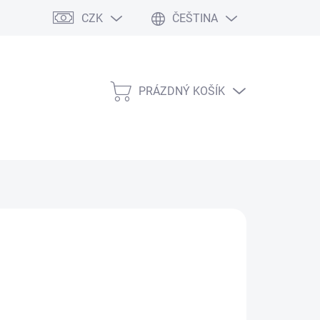
CZK
ČEŠTINA
PRÁZDNÝ KOŠÍK
NÁKUPNÍ
KOŠÍK