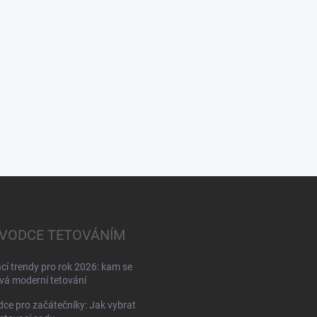
VODCE TETOVÁNÍM
cí trendy pro rok 2026: kam se
á moderní tetování
ce pro začátečníky: Jak vybrat