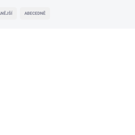
NĚJŠÍ
ABECEDNĚ
SKLADEM
(5 KS)
Tetovací strojek TattooHub Stinger