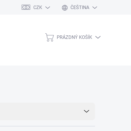
CZK
ČEŠTINA
PRÁZDNÝ KOŠÍK
NÁKUPNÍ
KOŠÍK