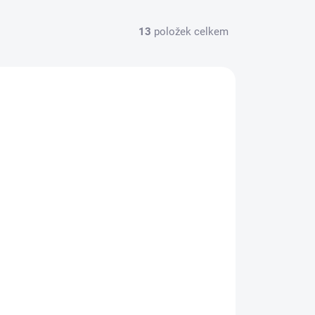
13
položek celkem
SKLADEM
(4 KS)
Trénink tetování - sada 5 ks umělé