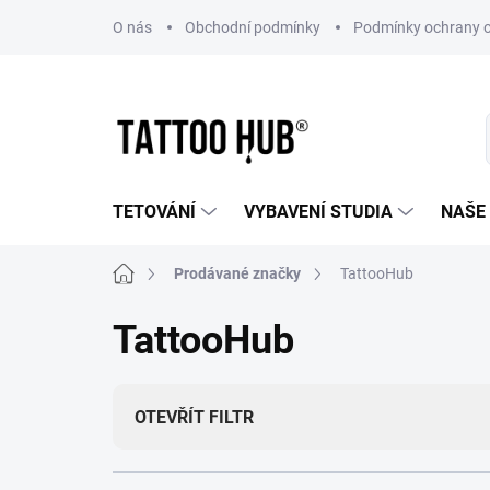
Přejít
O nás
Obchodní podmínky
Podmínky ochrany o
na
obsah
TETOVÁNÍ
VYBAVENÍ STUDIA
NAŠE
Domů
Prodávané značky
TattooHub
TattooHub
OTEVŘÍT FILTR