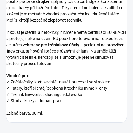
pocit z práce se strojkem, plynulý tok do cartridge a konzistentní
sytost barvy při každém tahu. Díky sterilnímu balení a kvalitnímu
složení je mimořádně vhodný pro začátečníky i zkušené tatéry,
kteří si chtějí bezpečně zlepšovat techniku.
Inkoust je sterilní a netoxický, nicméně nemá certifikaci EU REACH
a proto jej nelze na území EU použít pro tetování na lidskou kůži.
Je určen výhradně pro
tréninkové účely
– perfektní na procvičení
lineworku, stínování i práce s různými jehlami. Na umělé kůži
vytváří čisté linie, nerozpíjí se a umožňuje přesně simulovat
skutečný proces tetování.
Vhodné pro:
✓ Začátečníky, kteří se chtějí naučit pracovat se strojkem
✓ Tatéry, kteří si chtějí zdokonalit techniku mimo klienty
✓ Trénink lineworku, shadingu i dotworku
✓ Studia, kurzy a domácí praxi
Zelená barva, 30 ml.