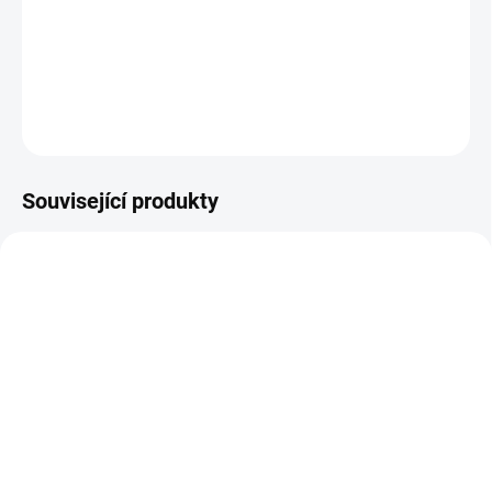
složení je mimořádně vhodný pro začátečníky i zkušené tatéry,
kteří si chtějí bezpečně zlepšovat techniku.
DETAILNÍ INFORMACE
ZEPTAT SE
Související produkty
SPLŇUJE EU REACH
SPLŇUJE EU REACH
NEJNIŽŠÍ CENA NA
NEJNIŽŠÍ CENA NA
TRHU
TRHU
SKLADEM
SKLADEM
(>5 KS)
(>5 KS)
Sada tetovacích inkoustů
Tetovací inkoust Spark
Spark - Černá, Bílá,
Carbon Black - Černá 7,5