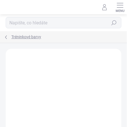
Přejít
na
obsah
Hledat
Tréninkové barvy