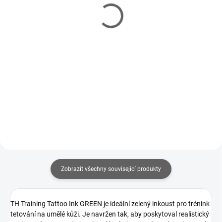
Červená - 3x 7,5 ml
ml
369 Kč
129 Kč
Do košíku
Do košíku
Sada profesionálních tetovacích
Profesionální tetovací inkoust
inkoustů Spark (3× 7,5 ml)
značky Spark s certifikací EU
obsahuje základní barvy Carbon
REACH - schválený pro použití na
Black, Malta White a Lava Red.
lidskou kůži. Černá - Carbon
Inkousty splňují přísné EU REACH
Black o objemu 7,5 ml.
standardy, mají vysokou...
Zobrazit všechny související produkty
TH Training Tattoo Ink GREEN je ideální zelený inkoust pro trénink
tetování na umělé kůži. Je navržen tak, aby poskytoval realistický