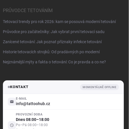
PRŮVODCE TETOVÁNÍM
Tetovací trendy pro rok 2026: kam se posouvá moderní tetování
Průvodce pro začátečníky: Jak vybrat první tetovací sadu
Zanícené tetování: Jak poznat příznaky infekce tetování
Historie tetovacích strojků: Od pradávných po moderní
Nejznámější mýty a fakta o tetování: Co je pravda a co ne?
KONTAKT
MOMENTÁLNĚ OFFLINE
E-MAIL
info@tattoohub.cz
PROVOZNÍ DOBA
.support
Dnes 08:00–18:00
Offline — odpovíme brzy
Po–Pá 08:00–18:00