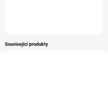
složení je mimořádně vhodný pro začátečníky i zkušené tatéry,
kteří si chtějí bezpečně zlepšovat techniku.
DETAILNÍ INFORMACE
ZEPTAT SE
Související produkty
SPLŇUJE EU REACH
SPLŇUJE EU REACH
NEJNIŽŠÍ CENA NA
NEJNIŽŠÍ CENA NA
TRHU
TRHU
SKLADEM
SKLADEM
(>5 KS)
(>5 KS)
Sada tetovacích inkoustů
Tetovací inkoust Spark
Spark - Černá, Bílá,
Carbon Black - Černá 7,5