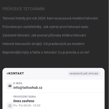
PRŮVODCE TETOVÁNÍM
Tetovací trendy pro rok 2026: kam se posouvá moderní tetování
Průvodce pro začátečníky: Jak vybrat první tetovací sadu
Zanícené tetování: Jak poznat příznaky infekce tetování
Historie tetovacích strojků: Od pradávných po moderní
Nejznámější mýty a fakta o tetování: Co je pravda a co ne?
KONTAKT
MOMENTÁLNĚ OFFLINE
E-MAIL
info@tattoohub.cz
PROVOZNÍ DOBA
.support
Dnes zavřeno
Offline — odpovíme brzy
Po–Pá 08:00–18:00