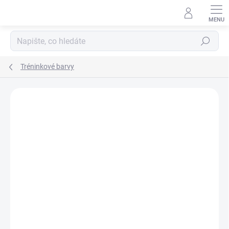
Přejít
na
obsah
Hledat
Tréninkové barvy