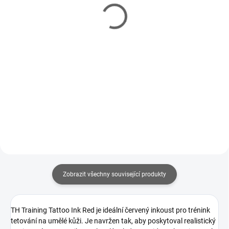
Červená - 3x 7,5 ml
ml
369 Kč
129 Kč
Do košíku
Do košíku
Sada profesionálních tetovacích
Profesionální tetovací inkoust
inkoustů Spark (3× 7,5 ml)
značky Spark s certifikací EU
obsahuje základní barvy Carbon
REACH - schválený pro použití na
Black, Malta White a Lava Red.
lidskou kůži. Černá - Carbon
Inkousty splňují přísné EU REACH
Black o objemu 7,5 ml.
standardy, mají vysokou...
Zobrazit všechny související produkty
TH Training Tattoo Ink Red je ideální červený inkoust pro trénink
tetování na umělé kůži. Je navržen tak, aby poskytoval realistický