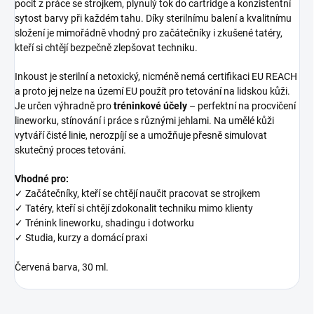
pocit z práce se strojkem, plynulý tok do cartridge a konzistentní
sytost barvy při každém tahu. Díky sterilnímu balení a kvalitnímu
složení je mimořádně vhodný pro začátečníky i zkušené tatéry,
kteří si chtějí bezpečně zlepšovat techniku.
Inkoust je sterilní a netoxický, nicméně nemá certifikaci EU REACH
a proto jej nelze na území EU použít pro tetování na lidskou kůži.
Je určen výhradně pro
tréninkové účely
– perfektní na procvičení
lineworku, stínování i práce s různými jehlami. Na umělé kůži
vytváří čisté linie, nerozpíjí se a umožňuje přesně simulovat
skutečný proces tetování.
Vhodné pro:
✓ Začátečníky, kteří se chtějí naučit pracovat se strojkem
✓ Tatéry, kteří si chtějí zdokonalit techniku mimo klienty
✓ Trénink lineworku, shadingu i dotworku
✓ Studia, kurzy a domácí praxi
Červená barva, 30 ml.