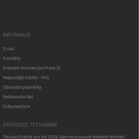
Z
r
á
á
v
n
p
k
í
a
y
t
v
ý
í
INFORMACE
p
i
O nás
s
u
Kontakty
Expresní doručení po Praze 🚀
Nejčastější otázky - FAQ
Obchodní podmínky
Reklamační řád
Dokumentace
PRŮVODCE TETOVÁNÍM
Tetovací trendy pro rok 2026: kam se posouvá moderní tetování