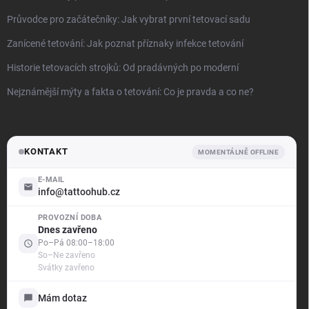
Průvodce pro začátečníky: Jak vybrat první tetovací sadu
Zanícené tetování: Jak poznat příznaky infekce tetování
Historie tetovacích strojků: Od pradávných po moderní
Nejznámější mýty a fakta o tetování: Co je pravda a co ne?
KONTAKT
MOMENTÁLNĚ OFFLINE
E-MAIL
info@tattoohub.cz
PROVOZNÍ DOBA
.support
Dnes zavřeno
Offline — odpovíme brzy
Po–Pá 08:00–18:00
So–Ne zavřeno
Svátky zavřeno
Dobrý den! Jak vám mohu pomoci?
Jsme tu pro vás — poradíme s objednávkou i produkty,
Mám dotaz
vyřídíme reklamaci a ukážeme vám stav vašich případů.