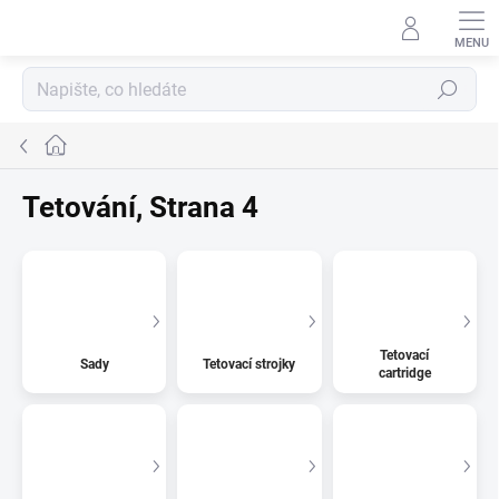
Přejít
na
obsah
Hledat
Domů
Tetování
, Strana 4
Tetovací
Sady
Tetovací strojky
cartridge