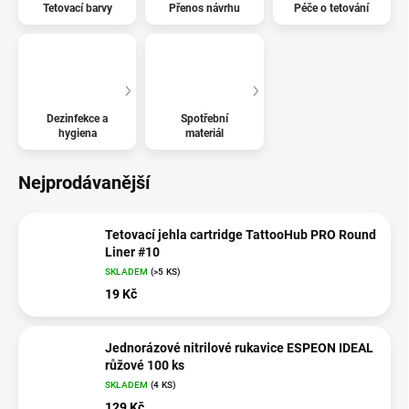
Tetovací barvy
Přenos návrhu
Péče o tetování
Dezinfekce a
Spotřební
hygiena
materiál
Nejprodávanější
Tetovací jehla cartridge TattooHub PRO Round
Liner #10
SKLADEM
(>5 KS)
19 Kč
Jednorázové nitrilové rukavice ESPEON IDEAL
růžové 100 ks
SKLADEM
(4 KS)
129 Kč