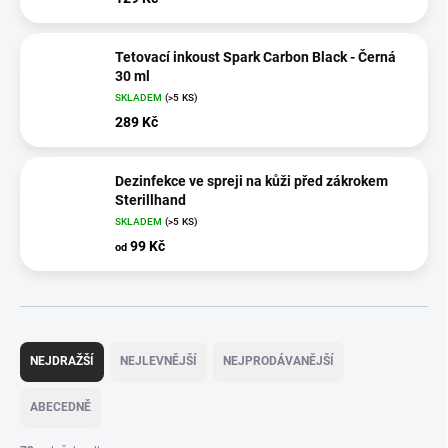
Tetovací inkoust Spark Carbon Black - Černá
30 ml
SKLADEM
(>5 KS)
289 Kč
Dezinfekce ve spreji na kůži před zákrokem
Sterillhand
SKLADEM
(>5 KS)
99 Kč
od
Ř
a
NEJDRAŽŠÍ
NEJLEVNĚJŠÍ
NEJPRODÁVANĚJŠÍ
z
e
ABECEDNĚ
n
í